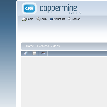
Home
Login
Album list
Search
Home
>
Eventos
>
Vídeos